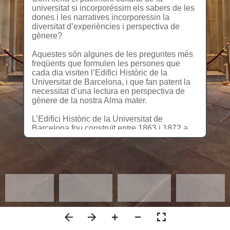
universitat si incorporéssim els sabers de les
dones i les narratives incorporessin la
diversitat d’experiències i perspectiva de
gènere?
Aquestes són algunes de les preguntes més
freqüents que formulen les persones que
cada dia visiten l’Edifici Històric de la
Universitat de Barcelona, i que fan patent la
necessitat d’una lectura en perspectiva de
gènere de la nostra Alma mater.
L’Edifici Històric de la Universitat de
Barcelona fou construït entre 1863 i 1872 a
l’actual plaça de la Universitat. Acabada
l’arquitectura, s’iniciaren els grans programes
decoratius destinats a vestir la nova
construcció, que no es completarien fins a
l’any 1885 amb la finalització del Paranimf.
La imatge de la nova Universitat volia
destacar les ciències i les humanitats que hi
havien de florir, prenent un denominador
comú: la pràctica invisibilització del saber
femení. Una institució construïda per homes, i
dirigida a un públic eminentment masculí.