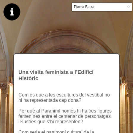
Planta Baixa
▼
Planta primera
Una visita feminista a l’Edifici
Històric
Com és que a les escultures del vestíbul no
hi ha representada cap dona?
Per què al Paranimf només hi ha tres figures
femenines entre el centenar de personatges
il·lustres que s’hi representen?
Com seria el patrimoni cultural de la