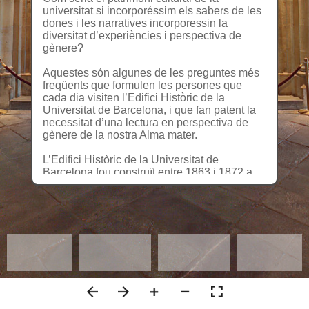
universitat si incorporéssim els sabers de les
dones i les narratives incorporessin la
diversitat d’experiències i perspectiva de
gènere?
Aquestes són algunes de les preguntes més
freqüents que formulen les persones que
cada dia visiten l’Edifici Històric de la
Universitat de Barcelona, i que fan patent la
necessitat d’una lectura en perspectiva de
gènere de la nostra Alma mater.
L’Edifici Històric de la Universitat de
Barcelona fou construït entre 1863 i 1872 a
l’actual plaça de la Universitat. Acabada
l’arquitectura, s’iniciaren els grans programes
decoratius destinats a vestir la nova
construcció, que no es completarien fins a
l’any 1885 amb la finalització del Paranimf.
La imatge de la nova Universitat volia
destacar les ciències i les humanitats que hi
havien de florir, prenent un denominador
comú: la pràctica invisibilització del saber
femení. Una institució construïda per homes, i
dirigida a un públic eminentment masculí.