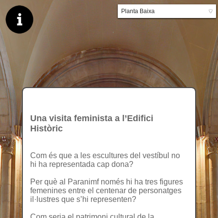
Planta Baixa
▼
Planta primera
Una visita feminista a l’Edifici
Històric
Com és que a les escultures del vestíbul no
hi ha representada cap dona?
Per què al Paranimf només hi ha tres figures
femenines entre el centenar de personatges
il·lustres que s’hi representen?
Com seria el patrimoni cultural de la