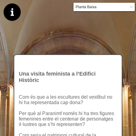
Planta Baixa
▼
Planta primera
Una visita feminista a l’Edifici
Històric
Com és que a les escultures del vestíbul no
hi ha representada cap dona?
Per què al Paranimf només hi ha tres figures
femenines entre el centenar de personatges
il·lustres que s’hi representen?
Com seria el patrimoni cultural de la