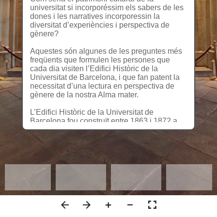
universitat si incorporéssim els sabers de les
dones i les narratives incorporessin la
diversitat d’experiències i perspectiva de
gènere?
Aquestes són algunes de les preguntes més
freqüents que formulen les persones que
cada dia visiten l’Edifici Històric de la
Universitat de Barcelona, i que fan patent la
necessitat d’una lectura en perspectiva de
gènere de la nostra Alma mater.
L’Edifici Històric de la Universitat de
Barcelona fou construït entre 1863 i 1872 a
l’actual plaça de la Universitat. Acabada
l’arquitectura, s’iniciaren els grans programes
decoratius destinats a vestir la nova
construcció, que no es completarien fins a
l’any 1885 amb la finalització del Paranimf.
La imatge de la nova Universitat volia
destacar les ciències i les humanitats que hi
havien de florir, prenent un denominador
comú: la pràctica invisibilització del saber
femení. Una institució construïda per homes, i
dirigida a un públic eminentment masculí.