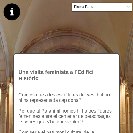
Planta Baixa
▼
Planta primera
Una visita feminista a l’Edifici
Històric
Com és que a les escultures del vestíbul no
hi ha representada cap dona?
Per què al Paranimf només hi ha tres figures
femenines entre el centenar de personatges
il·lustres que s’hi representen?
Com seria el patrimoni cultural de la