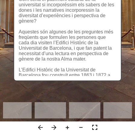
universitat si incorporéssim els sabers de les
dones i les narratives incorporessin la
diversitat d’experiències i perspectiva de
gènere?
Aquestes són algunes de les preguntes més
freqüents que formulen les persones que
cada dia visiten l’Edifici Històric de la
Universitat de Barcelona, i que fan patent la
necessitat d’una lectura en perspectiva de
gènere de la nostra Alma mater.
L’Edifici Històric de la Universitat de
Barcelona fou construït entre 1863 i 1872 a
l’actual plaça de la Universitat. Acabada
l’arquitectura, s’iniciaren els grans programes
decoratius destinats a vestir la nova
construcció, que no es completarien fins a
l’any 1885 amb la finalització del Paranimf.
La imatge de la nova Universitat volia
destacar les ciències i les humanitats que hi
havien de florir, prenent un denominador
comú: la pràctica invisibilització del saber
femení. Una institució construïda per homes, i
dirigida a un públic eminentment masculí.