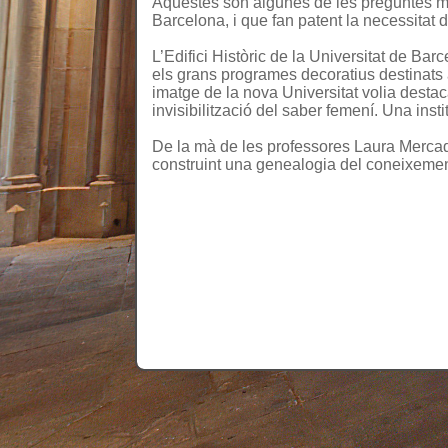
Aquestes són algunes de les preguntes més
Barcelona, i que fan patent la necessitat 
L’Edifici Històric de la Universitat de Barc
els grans programes decoratius destinats a
imatge de la nova Universitat volia destac
invisibilització del saber femení. Una ins
De la mà de les professores Laura Mercader
construint una genealogia del coneixement