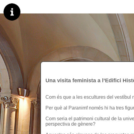
Una visita feminista a l’Edifici His
Com és que a les escultures del vestíbul
Per què al Paranimf només hi ha tres figu
Com seria el patrimoni cultural de la unive
perspectiva de gènere?