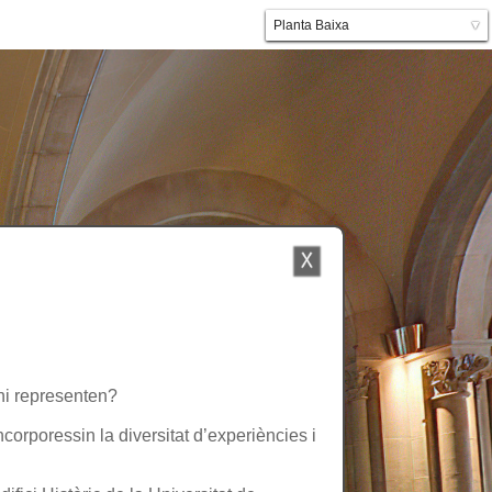
Planta Baixa
▼
Planta primera
’hi representen?
ncorporessin la diversitat d’experiències i