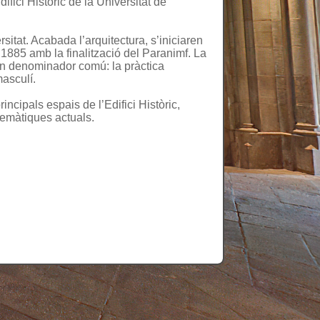
ici Històric de la Universitat de
rsitat. Acabada l’arquitectura, s’iniciaren
 1885 amb la finalització del Paranimf. La
 un denominador comú: la pràctica
masculí.
ncipals espais de l’Edifici Històric,
lemàtiques actuals.