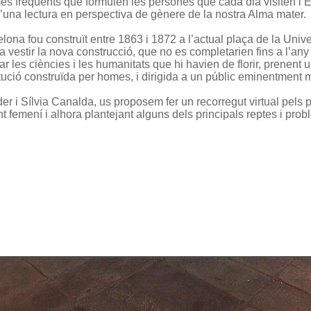
 freqüents que formulen les persones que cada dia visiten l’Edif
d’una lectura en perspectiva de gènere de la nostra Alma mater.
elona fou construït entre 1863 i 1872 a l’actual plaça de la Unive
 vestir la nova construcció, que no es completarien fins a l’any
ar les ciències i les humanitats que hi havien de florir, prenent
titució construïda per homes, i dirigida a un públic eminentment 
 i Sílvia Canalda, us proposem fer un recorregut virtual pels pri
 femení i alhora plantejant alguns dels principals reptes i prob