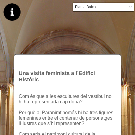
Planta Baixa
▼
Planta primera
Una visita feminista a l’Edifici
Històric
Com és que a les escultures del vestíbul no
hi ha representada cap dona?
Per què al Paranimf només hi ha tres figures
femenines entre el centenar de personatges
il·lustres que s’hi representen?
Com seria el patrimoni cultural de la