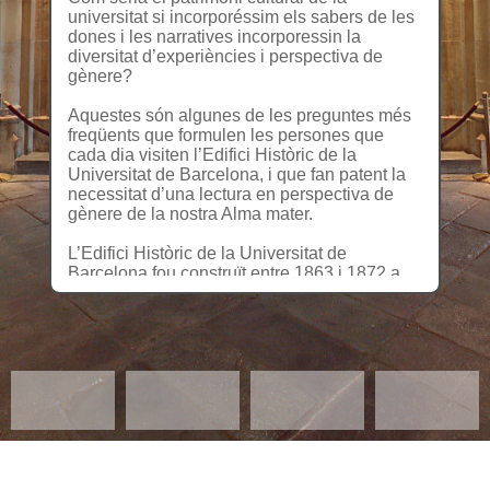
universitat si incorporéssim els sabers de les
dones i les narratives incorporessin la
diversitat d’experiències i perspectiva de
gènere?
Aquestes són algunes de les preguntes més
freqüents que formulen les persones que
cada dia visiten l’Edifici Històric de la
Universitat de Barcelona, i que fan patent la
necessitat d’una lectura en perspectiva de
gènere de la nostra Alma mater.
L’Edifici Històric de la Universitat de
Barcelona fou construït entre 1863 i 1872 a
l’actual plaça de la Universitat. Acabada
l’arquitectura, s’iniciaren els grans programes
decoratius destinats a vestir la nova
construcció, que no es completarien fins a
l’any 1885 amb la finalització del Paranimf.
La imatge de la nova Universitat volia
destacar les ciències i les humanitats que hi
havien de florir, prenent un denominador
comú: la pràctica invisibilització del saber
femení. Una institució construïda per homes, i
dirigida a un públic eminentment masculí.