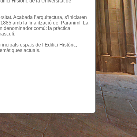
ici Històric de la Universitat de
rsitat. Acabada l’arquitectura, s’iniciaren
 1885 amb la finalització del Paranimf. La
 un denominador comú: la pràctica
masculí.
ncipals espais de l’Edifici Històric,
lemàtiques actuals.