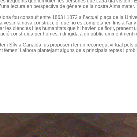
 freqüents que formulen les persones que cada dia visiten l’Edif
d’una lectura en perspectiva de gènere de la nostra Alma mater.
elona fou construït entre 1863 i 1872 a l’actual plaça de la Unive
 vestir la nova construcció, que no es completarien fins a l’any
ar les ciències i les humanitats que hi havien de florir, prenent
titució construïda per homes, i dirigida a un públic eminentment 
 i Sílvia Canalda, us proposem fer un recorregut virtual pels pri
 femení i alhora plantejant alguns dels principals reptes i prob