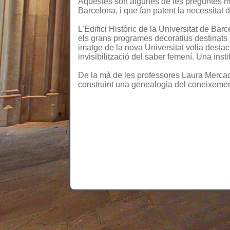
Aquestes són algunes de les preguntes més
Barcelona, i que fan patent la necessitat 
L’Edifici Històric de la Universitat de Barc
els grans programes decoratius destinats a
imatge de la nova Universitat volia destac
invisibilització del saber femení. Una ins
De la mà de les professores Laura Mercader
construint una genealogia del coneixement