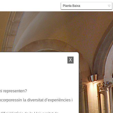
Planta Baixa
▼
Planta primera
’hi representen?
ncorporessin la diversitat d’experiències i