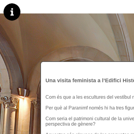
Una visita feminista a l’Edifici His
Com és que a les escultures del vestíbul
Per què al Paranimf només hi ha tres figu
Com seria el patrimoni cultural de la unive
perspectiva de gènere?