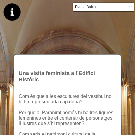
Planta Baixa
▼
Planta primera
Una visita feminista a l’Edifici
Històric
Com és que a les escultures del vestíbul no
hi ha representada cap dona?
Per què al Paranimf només hi ha tres figures
femenines entre el centenar de personatges
il·lustres que s’hi representen?
Com seria el patrimoni cultural de la