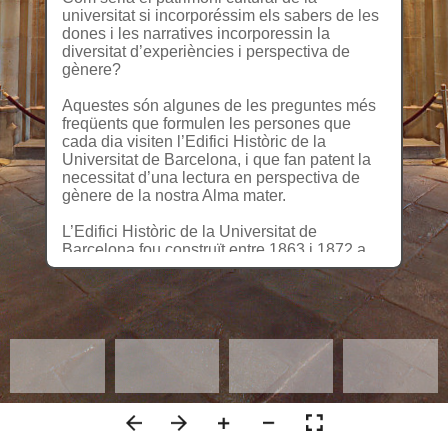
universitat si incorporéssim els sabers de les
dones i les narratives incorporessin la
diversitat d’experiències i perspectiva de
gènere?
Aquestes són algunes de les preguntes més
freqüents que formulen les persones que
cada dia visiten l’Edifici Històric de la
Universitat de Barcelona, i que fan patent la
necessitat d’una lectura en perspectiva de
gènere de la nostra Alma mater.
L’Edifici Històric de la Universitat de
Barcelona fou construït entre 1863 i 1872 a
l’actual plaça de la Universitat. Acabada
l’arquitectura, s’iniciaren els grans programes
decoratius destinats a vestir la nova
construcció, que no es completarien fins a
l’any 1885 amb la finalització del Paranimf.
La imatge de la nova Universitat volia
destacar les ciències i les humanitats que hi
havien de florir, prenent un denominador
comú: la pràctica invisibilització del saber
femení. Una institució construïda per homes, i
dirigida a un públic eminentment masculí.