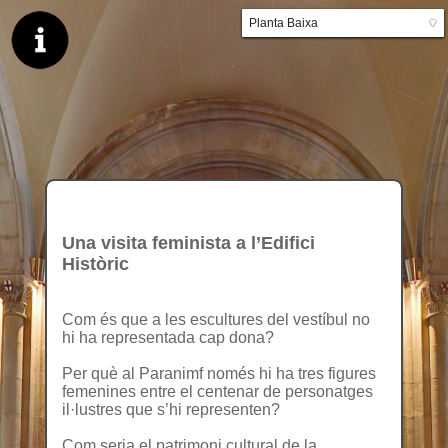
Planta Baixa
▼
Planta primera
Una visita feminista a l’Edifici
Històric
Com és que a les escultures del vestíbul no
hi ha representada cap dona?
Per què al Paranimf només hi ha tres figures
femenines entre el centenar de personatges
il·lustres que s’hi representen?
Com seria el patrimoni cultural de la