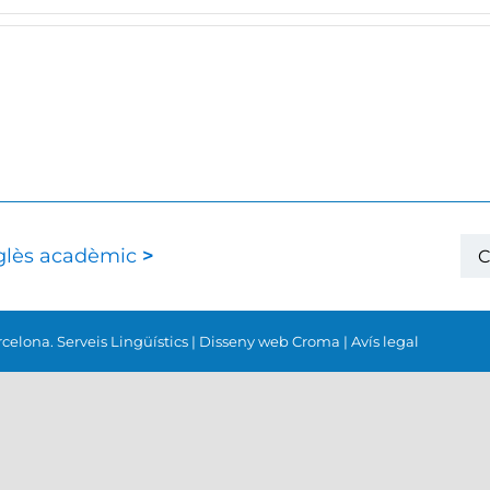
Ce
nglès acadèmic
>
…
celona. Serveis Lingüístics
|
Disseny web Croma
|
Avís legal