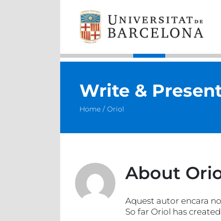
Skip
to
content
Write & Presen
Home
Oriol
About
Orio
Aquest autor encara no 
So far Oriol has created