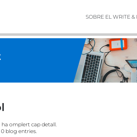
SOBRE EL WRITE &
t
l
ha omplert cap detall.
 0 blog entries.