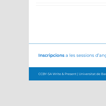
Inscripcions
a les sessions d’a
CCBY-SA Write & Present
|
Universitat de Bar