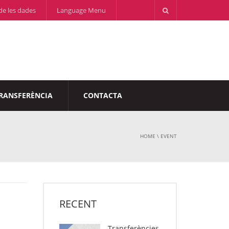
de les dades
Language Menu
RANSFERÈNCIA
CONTACTA
HOME
\
EVENT
RECENT
Transferències