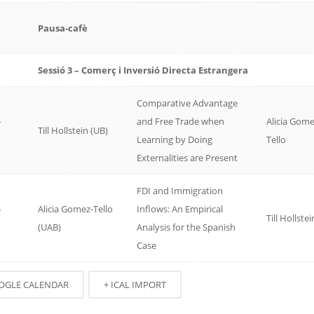
Pausa-cafè
Sessió 3 – Comerç i Inversió Directa Estrangera
Comparative Advantage
–
and Free Trade when
Alicia Gome
Till Hollstein (UB)
Learning by Doing
Tello
Externalities are Present
FDI and Immigration
–
Alicia Gomez-Tello
Inflows: An Empirical
Till Hollstei
(UAB)
Analysis for the Spanish
Case
OGLE CALENDAR
+ ICAL IMPORT