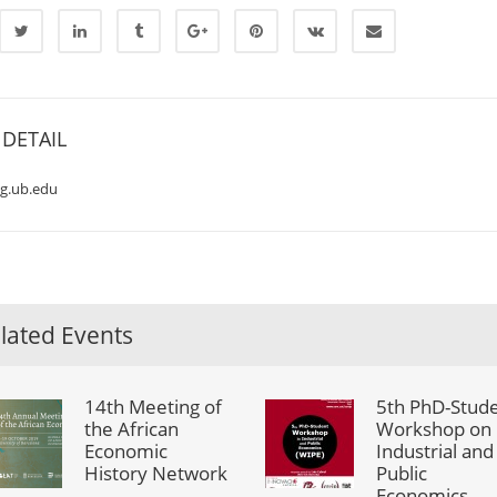
DETAIL
g.ub.edu
lated Events
14th Meeting of
5th PhD-Stud
the African
Workshop on
Economic
Industrial and
History Network
Public
Economics