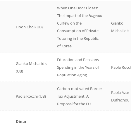
When One Door Closes:
The Impact of the
Hagwon
–
Curfew on the
Gianko
Hoon Choi (UB)
Consumption of Private
Michailidis
Tutoring in the Republic
of Korea
Education and Pensions
–
Gianko Michailidis
Spending in the Years of
Paola Rocc
(UB)
Population Aging
Carbon-motivated Border
–
Paola Azar
Paola Rocchi (UB)
Tax Adjustment: A
Dufrechou
Proposal for the EU
–
Dinar