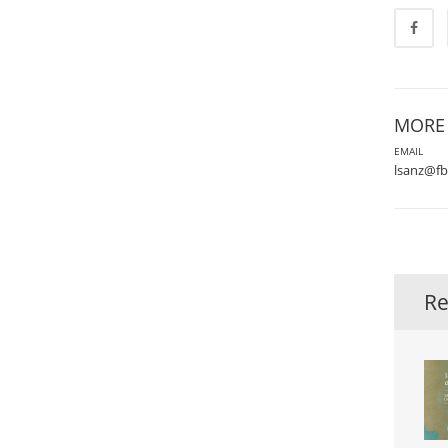
MORE 
EMAIL
lsanz@fb
Re