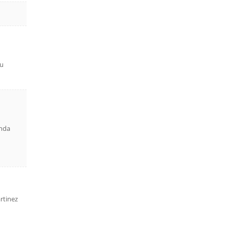
ou
anda
rtinez