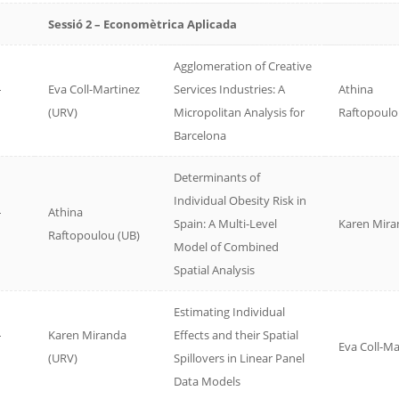
Sessió 2 – Economètrica Aplicada
Agglomeration of Creative
–
Eva Coll-Martinez
Services Industries: A
Athina
(URV)
Micropolitan Analysis for
Raftopoul
Barcelona
Determinants of
Individual Obesity Risk in
–
Athina
Spain: A Multi-Level
Karen Mir
Raftopoulou (UB)
Model of Combined
Spatial Analysis
Estimating Individual
–
Karen Miranda
Effects and their Spatial
Eva Coll-Ma
(URV)
Spillovers in Linear Panel
Data Models