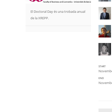
El Doctoral Day és una trobada anual
de la XREPP.
START
November
END
November