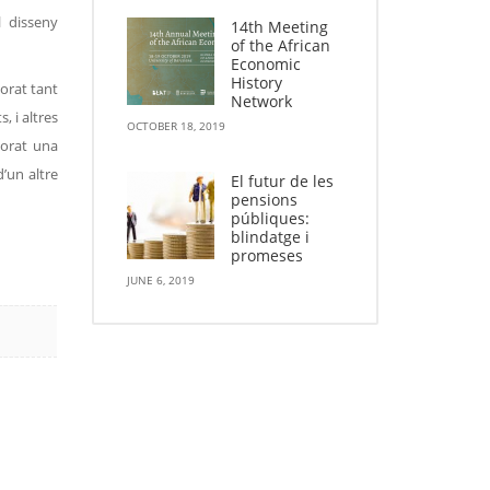
l disseny
14th Meeting
of the African
Economic
History
orat tant
Network
, i altres
OCTOBER 18, 2019
torat una
’un altre
El futur de les
pensions
públiques:
blindatge i
promeses
JUNE 6, 2019