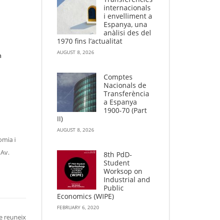
internacionals
i envelliment a
Espanya, una
anàlisi des del
1970 fins l’actualitat
AUGUST 8, 2026
n
Comptes
Nacionals de
Transferència
a Espanya
1900-70 (Part
II)
AUGUST 8, 2026
omia i
 Av.
8th PdD-
Student
Worksop on
Industrial and
Public
Economics (WIPE)
FEBRUARY 6, 2020
e reuneix