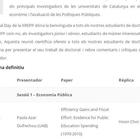
els principals investigadors de les universitats de Catalunya en e
econòmic i l’avaluació de les Polítiques Públiques.
ral Day de la XREPP dóna la benvinguda a tots els nostres estudiants de doct
PP com no, als investigadors júnior i sénior, estudiants de màster interessats
s. Aquesta reunió científica ofereix a tots els nostres estudiants de doc
ma per presentar el seu treball de doctorat i rebre comentaris i crítiques d
dor.
a definitiu
Presentador
Paper
Rèplica
Sessió 1 – Economia Pública
Efficiency Gains and Fiscal
–
Paola Azar
Effort: Evidence for Public
Hoon Choi
Dufrechou (UAB)
Education Spending
(1970-2010)