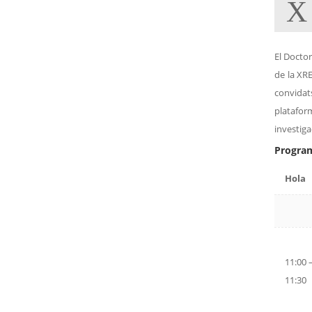
X
El Docto
de la XRE
convidat
platafor
investiga
Program
Hola
11:00 
11:30