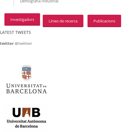
Demografia Industrial
Investigadors
Línies de recerca
Publicacions
LATEST TWEETS
twitter
@twitter