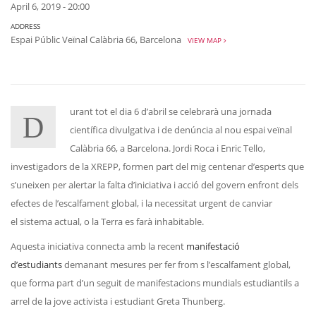
April 6, 2019 - 20:00
ADDRESS
Espai Públic Veïnal Calàbria 66, Barcelona
VIEW MAP
urant tot el dia 6 d’abril se celebrarà una jornada
D
científica divulgativa i de denúncia al nou espai veïnal
Calàbria 66, a Barcelona. Jordi Roca i Enric Tello,
investigadors de la XREPP, formen part del mig centenar d’esperts que
s’uneixen per alertar la falta d’iniciativa i acció del govern enfront dels
efectes de l’escalfament global, i la necessitat urgent de canviar
el sistema actual, o la Terra es farà inhabitable.
Aquesta iniciativa connecta amb la recent
manifestació
d’estudiants
demanant mesures per fer from s l’escalfament global,
que forma part d’un seguit de manifestacions mundials estudiantils a
arrel de la jove activista i estudiant Greta Thunberg.