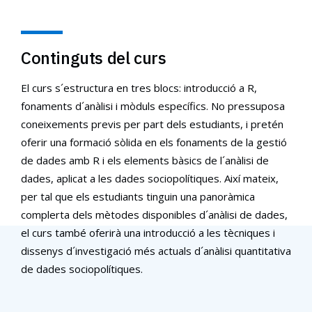
Continguts del curs
El curs s´estructura en tres blocs: introducció a R,
fonaments d´anàlisi i mòduls específics. No pressuposa
coneixements previs per part dels estudiants, i pretén
oferir una formació sòlida en els fonaments de la gestió
de dades amb R i els elements bàsics de l´anàlisi de
dades, aplicat a les dades sociopolítiques. Així mateix,
per tal que els estudiants tinguin una panoràmica
complerta dels mètodes disponibles d´anàlisi de dades,
el curs també oferirà una introducció a les tècniques i
dissenys d´investigació més actuals d´anàlisi quantitativa
de dades sociopolítiques.