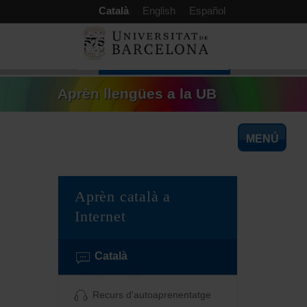
aquí
Vés al contingut
Català
English
Español
Aprèn llengües a la UB
MENÚ
Aprèn català a
Internet
Català
Recurs d'autoaprenentatge