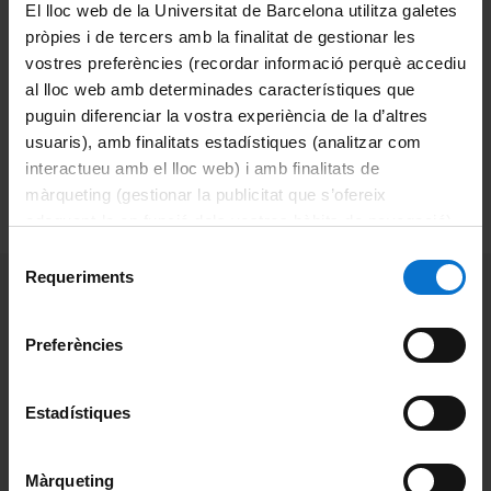
La inscripció permet accedir a les dues
El lloc web de la Universitat de Barcelona utilitza galetes
modalitats en què s’ofereix el curs:
pròpies i de tercers amb la finalitat de gestionar les
lliure i amb tutoria.
vostres preferències (recordar informació perquè accediu
al lloc web amb determinades característiques que
puguin diferenciar la vostra experiència de la d’altres
Torna enrere
usuaris), amb finalitats estadístiques (analitzar com
interactueu amb el lloc web) i amb finalitats de
màrqueting (gestionar la publicitat que s’ofereix
Més informació
adequant-la en funció dels vostres hàbits de navegació).
Per obtenir més informació sobre les galetes podeu
Selecció
consultar la
Política de galetes del lloc web de la
Requeriments
de
Universitat de Barcelona
.
consentiment
També et pot interessar:
Preferències
Tertúlia Catalana
Estadístiques
Català
Màrqueting