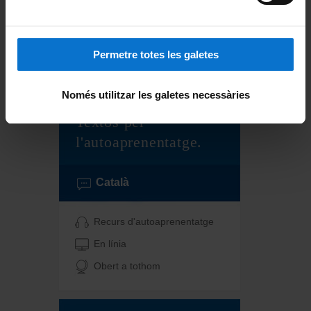
Activitat dirigida
Presencial
Permetre totes les galetes
Obert a tothom
Només utilitzar les galetes necessàries
Textos per
l'autoaprenentatge.
Català
Recurs d'autoaprenentatge
En línia
Obert a tothom