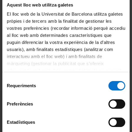
Aquest lloc web utilitza galetes
Centres d'Autoaprenentatge de
Llengües. Serveis Lingüístics
El lloc web de la Universitat de Barcelona utilitza galetes
pròpies i de tercers amb la finalitat de gestionar les
Matriculació / inscripció
vostres preferències (recordar informació perquè accediu
No cal inscripció. Recurs gratuït per a
al lloc web amb determinades característiques que
la comunitat UB.
puguin diferenciar la vostra experiència de la d’altres
usuaris), amb finalitats estadístiques (analitzar com
interactueu amb el lloc web) i amb finalitats de
Torna enrere
màrqueting (gestionar la publicitat que s’ofereix
adequant-la en funció dels vostres hàbits de navegació).
Per obtenir més informació sobre les galetes podeu
Més informació
Selecció
consultar la
Política de galetes del lloc web de la
Requeriments
de
Universitat de Barcelona
.
consentiment
Preferències
També et pot interessar:
En ruta cap al B2!
Estadístiques