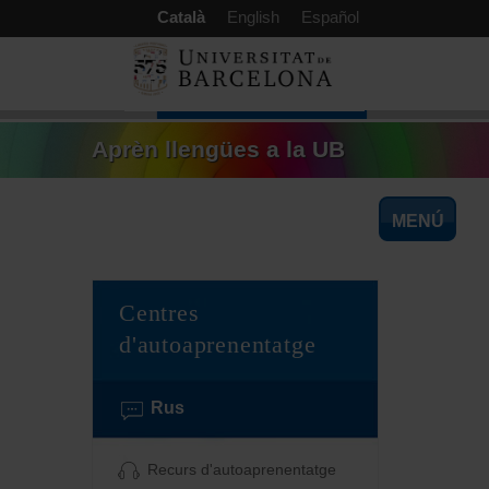
aquí
Vés al contingut
Català
English
Español
Aprèn llengües a la UB
MENÚ
Centres
d'autoaprenentatge
Rus
Recurs d'autoaprenentatge