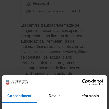
Presencial
Exclusiu per a la comunitat UB
Els centres d'autoaprenentatge de
llengües ofereixen diverses opcions
per aprendre una llengua de manera
autodidàctica. Permeten l'ús de
materials físics i audiovisuals com ara
fitxes d’activitats autocorrectives, llibres
de consulta i de lectura, diaris i
revistes... i ofereixen programes
d'autoaprenentatge de llengües en
línia, d'intercanvi lingüístic, de
participació en grups de conversa, etc.
Nivells:
Tots els nivells
Certificats:
No
Consentiment
Detalls
Informació
Crèdits:
No
Unitat formativa