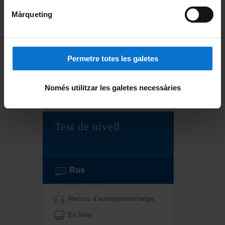
Màrqueting
Rus
Recurs d'autoaprenentatge
Permetre totes les galetes
En línia
Només utilitzar les galetes necessàries
Obert a tothom
Test de nivell
Rus
Recurs d'autoaprenentatge
En línia