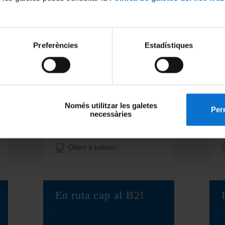
En ruta cap al B2!
Preferències
Estadístiques
Japonès
Només utilitzar les galetes
Perm
necessàries
Recurs d'autoaprenentatge
En línia
Obert a tothom
En ruta cap al B2!