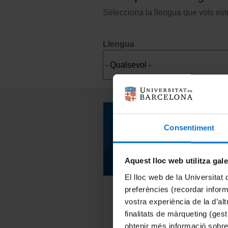
Selecciona la llengua que vols estu
Llengua
En ruta cap al B2!
Consentiment
Aquest lloc web utilitza gal
Xinès
El lloc web de la Universitat 
preferències (recordar infor
Recurs d'autoaprenentatge
vostra experiència de la d’al
En línia
finalitats de màrqueting (gest
Obert a tothom
obtenir més informació sobre