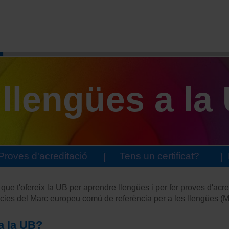
llengües a la
Proves d'acreditació
Tens un certificat?
que t'ofereix la UB per aprendre llengües i per fer proves d'acr
ències del Marc europeu comú de referència per a les llengües 
a la UB?