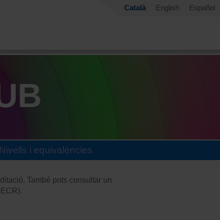
Català
English
Español
 UB
Nivells i equivalències
editació. També pots consultar un
(MECR).