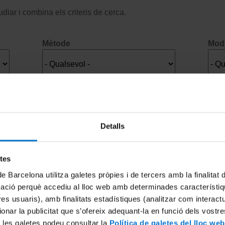
diar i combina els criteris de cerca.
Mètode
Moda
En ruta cap al B2!
Detalls
etes
Rus
de Barcelona utilitza galetes pròpies i de tercers amb la finalitat
mació perquè accediu al lloc web amb determinades característiq
Recurs d'autoaprenentatge
tres usuaris), amb finalitats estadístiques (analitzar com interac
En línia
ionar la publicitat que s’ofereix adequant-la en funció dels vostr
Obert a tothom
 les galetes podeu consultar la
Política de galetes del lloc web