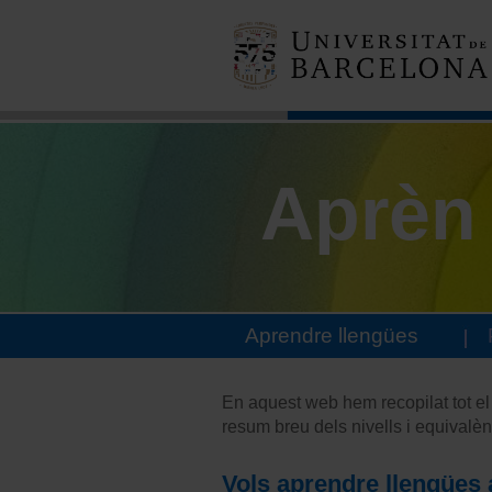
Vés al contingut
Aprèn 
Aprendre llengües
En aquest web hem recopilat tot el 
resum breu dels nivells i equival
Vols aprendre llengües 