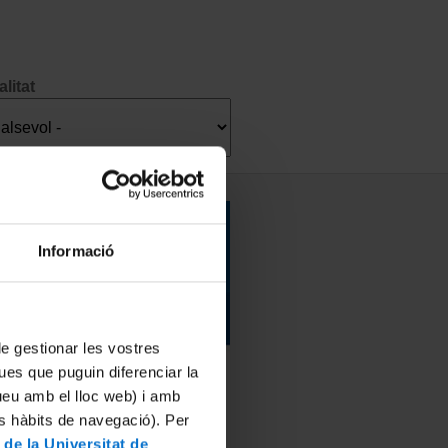
litat
En ruta cap al B2!
Informació
Portuguès
 de gestionar les vostres
ues que puguin diferenciar la
Recurs d'autoaprenentatge
tueu amb el lloc web) i amb
En línia
es hàbits de navegació). Per
Obert a tothom
 de la Universitat de