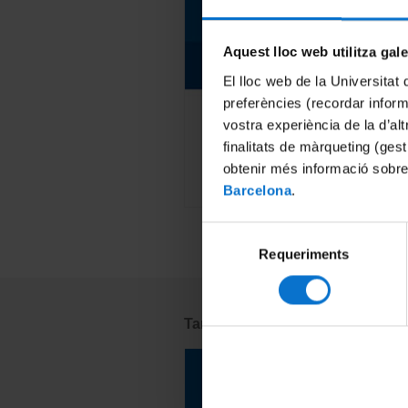
language materials
Aquest lloc web utilitza gal
English
El lloc web de la Universitat 
preferències (recordar infor
Self-access resource
vostra experiència de la d’al
Online learning
finalitats de màrqueting (gest
obtenir més informació sobre
Exclusive to UB community
Barcelona
.
Selecció
Requeriments
de
consentiment
També et pot interessar:
Resources for
teaching in English