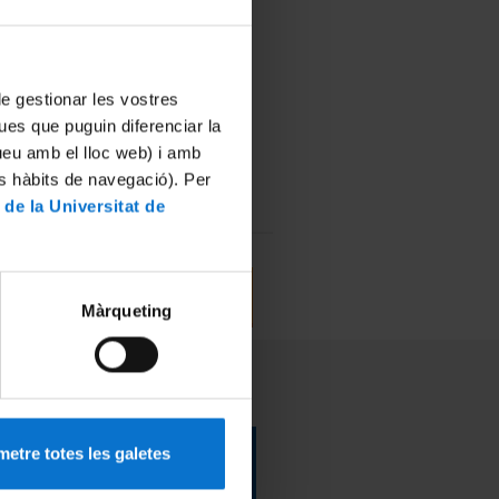
 de gestionar les vostres
ues que puguin diferenciar la
ollment
tueu amb el lloc web) i amb
stration on the UB Virtual
es hàbits de navegació). Per
us. Free for members of the
 de la Universitat de
ommunity.
More information
Màrqueting
etre totes les galetes
Language exchange