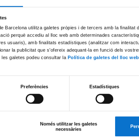
skills.
Levels:
A1 to B2 CEFR
Certificate:
No
etes
Credits:
No
de Barcelona utilitza galetes pròpies i de tercers amb la finalitat
mació perquè accediu al lloc web amb determinades característiq
Teaching unit
Enr
tres usuaris), amb finalitats estadístiques (analitzar com interac
Self-Access Language Learning
Regi
ionar la publicitat que s’ofereix adequant-la en funció dels vostr
Centre, Language Services (SL)
Camp
 les galetes podeu consultar la
Política de galetes del lloc web
UB c
Back to previous
Preferències
Estadístiques
Només utilitzar les galetes
Perm
On the route to B2!
necessàries