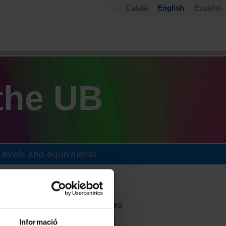
Català
English
Español
the UB
Levels and equivalents
50 units, 600 hours of study. Varied
prove all of the main language
Informació