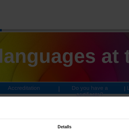
languages at 
Accreditation
Do you have a
certificate?
Online self-directed learning materials. 10 levels, 1
exercises and self-assessment tests intended to im
Detalls