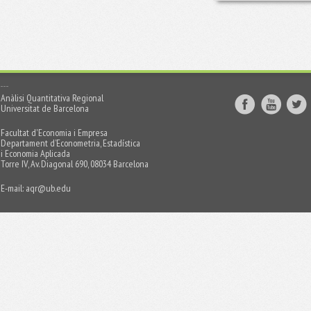
Anàlisi Quantitativa Regional
Universitat de Barcelona
Facultat d'Economia i Empresa
Departament d’Econometria, Estadística
i Economia Aplicada
Torre IV, Av. Diagonal 690, 08034 Barcelona
E-mail:
aqr@ub.edu