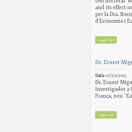
tesi doctoral "
and its effect 
per la Dra. Rosi
d'Economia i E
Llegir més
Dr. Ernest Migu
Data:
03/03/2015
Dr. Ernest Migu
Investigador a
França, nou “Ea
Llegir més