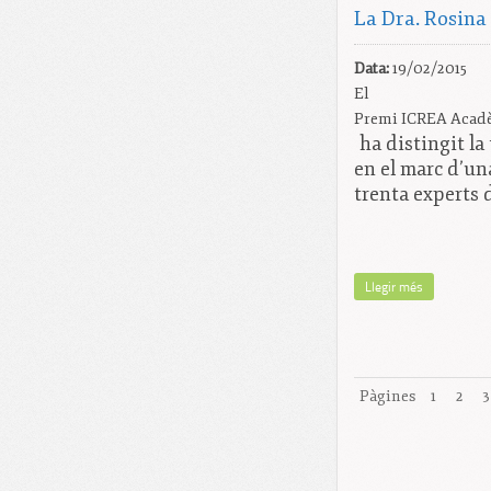
La Dra. Rosina
Data:
19/02/2015
El
Premi ICREA Acad
ha distingit la 
en el marc d’un
trenta experts d
Llegir més
Pàgines
1
2
3