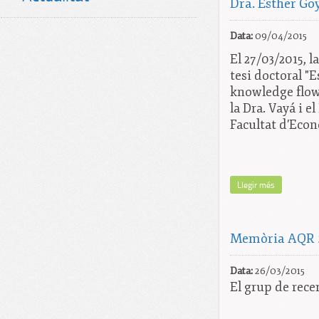
Dra. Esther Goy
Data:
09/04/2015
El 27/03/2015, l
tesi doctoral "
knowledge flows
la Dra. Vayá i e
Facultat d'Eco
Llegir més
Memòria AQR 
Data:
26/03/2015
El grup de rece