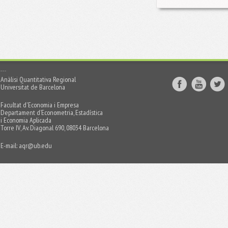
Anàlisi Quantitativa Regional
Universitat de Barcelona
Facultat d'Economia i Empresa
Departament d’Econometria, Estadística
i Economia Aplicada
Torre IV, Av. Diagonal 690, 08034 Barcelona
E-mail:
aqr@ub.edu