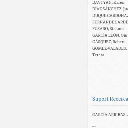
DAVTYAN
, Karen
DÍAZ SÁNCHEZ
, J
DUQUE CARDONA
FERNÁNDEZ ARD
FUSARO
, Stefano
GARCÍA LEÓN
, Om
GÁSQUEZ
, Robert
GOMEZ-VALADES
,
Teresa
Suport Recerc
GARCÍA ARRIBAS,