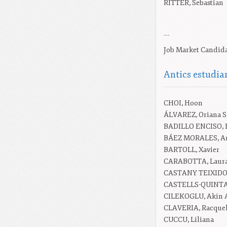
RITTER
, Sebastian
Job Market Candid
Antics estudia
CHOI
, Hoon
ÁLVAREZ
, Oriana S
BADILLO ENCISO
,
BÁEZ MORALES
, 
BARTOLL
, Xavier
CARABOTTA
, Laur
CASTANY TEIXID
CASTELLS-QUINT
CILEKOGLU
, Akin
CLAVERIA
, Racque
CUCCU
, Liliana