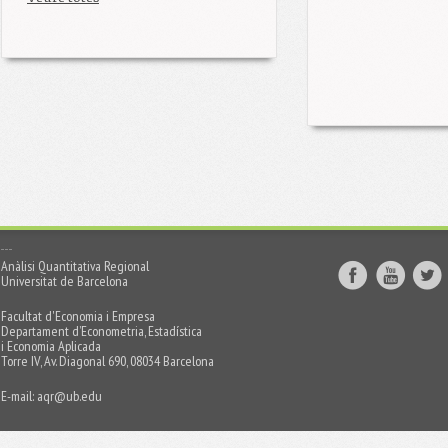
Anàlisi Quantitativa Regional
Universitat de Barcelona
Facultat d'Economia i Empresa
Departament d’Econometria, Estadística
i Economia Aplicada
Torre IV, Av. Diagonal 690, 08034 Barcelona
E-mail:
aqr@ub.edu