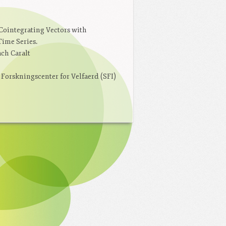
Cointegrating Vectors with
ime Series.
ach Caralt
Forskningscenter for Velfaerd (SFI)