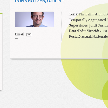
PONS ROTGER
, Gabriel -
Tesis:
The Estimation of 
Temporally Aggregated T
Supervisors:
Jordi Suriñ
Data d'adjudicació:
2001
Email
Posició actual:
Nationale 