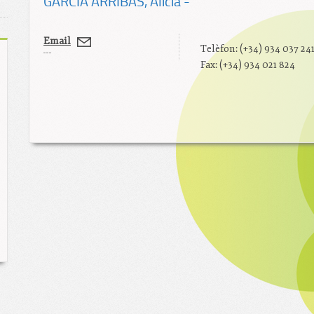
GARCÍA ARRIBAS
, Alicia -
Email
Telèfon: (+34) 934 037 24
Fax: (+34) 934 021 824