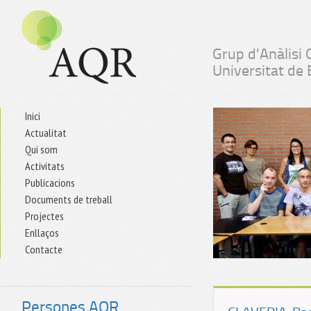
Grup d'Anàlisi 
Universitat de
Inici
Actualitat
Qui som
Activitats
Publicacions
Documents de treball
Projectes
Enllaços
Contacte
Persones AQR