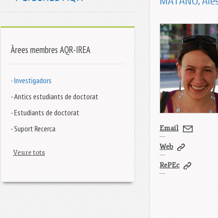
MATANO
, Ale
Àrees membres AQR-IREA
- Investigadors
- Antics estudiants de doctorat
- Estudiants de doctorat
- Suport Recerca
Email
Web
Veure tots
RePEc