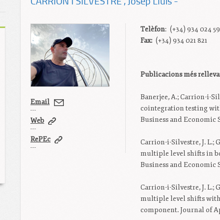
CARRIÓN I SILVESTRE
, Josep Lluís -
Telèfon
: (+34) 934 024 5
Fax:
(+34) 934 021 821
Publicacions més relleva
Banerjee, A.; Carrion-i-Sil
Email
cointegration testing with
Business and Economic Stat
Web
RePEc
Carrion-i-Silvestre, J. L.;
multiple level shifts in 
Business and Economic Sta
Carrion-i-Silvestre, J. L.;
multiple level shifts wit
component. Journal of Ap