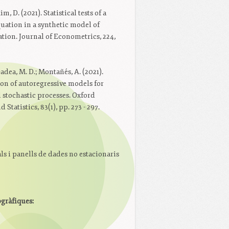
Kim, D. (2021). Statistical tests of a
uation in a synthetic model of
tion. Journal of Econometrics, 224,
 Gadea, M. D.; Montañés, A. (2021).
on of autoregressive models for
stochastic processes. Oxford
Statistics, 83(1), pp. 273 - 297.
ls i panells de dades no estacionaris
ogràfiques: