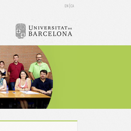
EN
CA