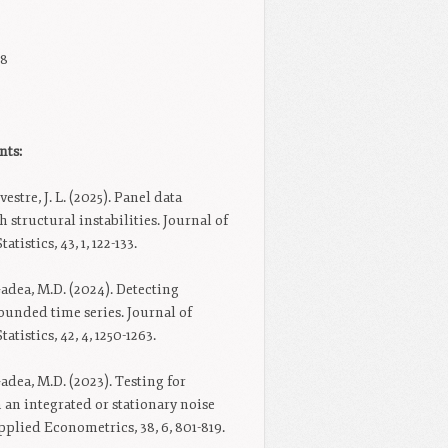
98
nts:
vestre, J. L. (2025). Panel data
 structural instabilities. Journal of
istics, 43, 1, 122-133.
 Gadea, M.D. (2024). Detecting
bounded time series. Journal of
tistics, 42, 4, 1250-1263.
 Gadea, M.D. (2023). Testing for
h an integrated or stationary noise
plied Econometrics, 38, 6, 801-819.