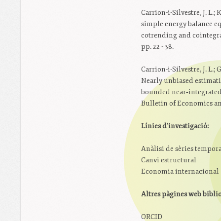
Carrion-i-Silvestre, J. L.; 
simple energy balance eq
cotrending and cointegra
pp. 22 - 38.
Carrion-i-Silvestre, J. L.;
Nearly unbiased estimati
bounded near‐integrated 
Bulletin of Economics and 
Línies d’investigació:
Anàlisi de sèries tempora
Canvi estructural
Economia internacional
Altres pàgines web bibli
ORCID