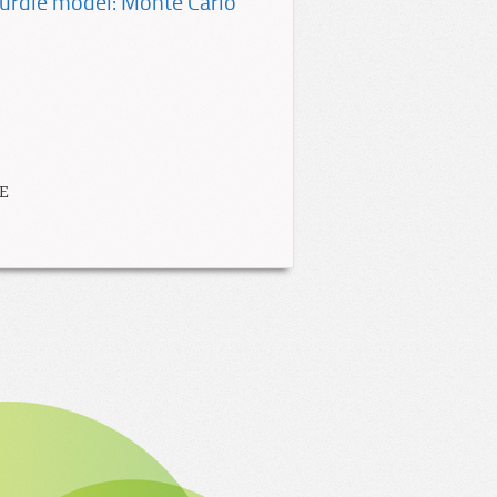
hurdle model: Monte Carlo
SE