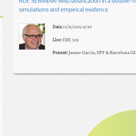
RUE SEMINAR: Misclassification in a double-
simulations and empirical evidence
Data:
13/11/2015 12:30
Lloc:
ERE 329
Ponent:
Jaume García, UPF & Barcelona G