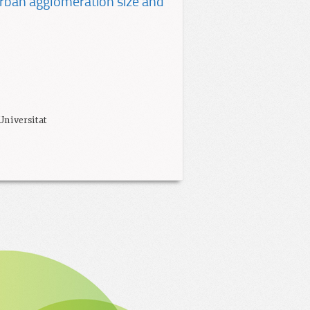
ban agglomeration size and
Universitat