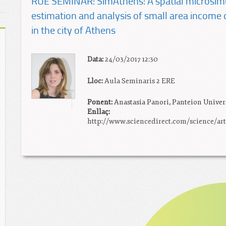
RUE SEMINAR: SimAthens: A spatial microsimu
estimation and analysis of small area income 
in the city of Athens
Data:
24/03/2017 12:30
Lloc:
Aula Seminaris 2 ERE
Ponent:
Anastasia Panori, Panteion Univer
Enllaç:
http://www.sciencedirect.com/science/art