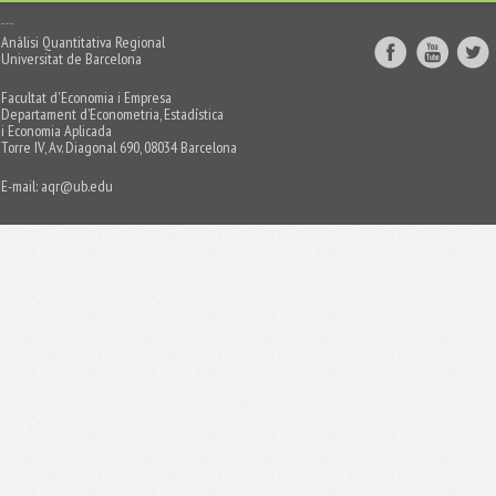
Anàlisi Quantitativa Regional
Universitat de Barcelona
Facultat d'Economia i Empresa
Departament d’Econometria, Estadística
i Economia Aplicada
Torre IV, Av. Diagonal 690, 08034 Barcelona
E-mail:
aqr@ub.edu