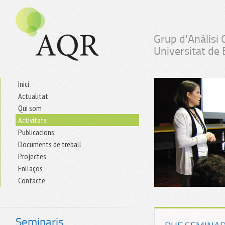
Grup d'Anàlisi 
Universitat de
Inici
Actualitat
Qui som
Activitats
Publicacions
Documents de treball
Projectes
Enllaços
Contacte
Seminaris