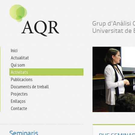
Grup d'Anàlisi 
Universitat de
Inici
Actualitat
Qui som
Activitats
Publicacions
Documents de treball
Projectes
Enllaços
Contacte
Seminaris