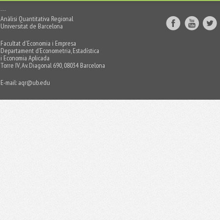
Anàlisi Quantitativa Regional
Universitat de Barcelona
Facultat d'Economia i Empresa
Departament d’Econometria, Estadística
i Economia Aplicada
Torre IV, Av. Diagonal 690, 08034 Barcelona
E-mail:
aqr@ub.edu