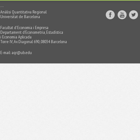
Anàlisi Quantitativa Regional
Universitat de Barcelona
Facultat d'Economia i Empresa
Departament d’Econometria, Estadística
i Economia Aplicada
Torre IV, Av. Diagonal 690, 08034 Barcelona
E-mail:
aqr@ub.edu