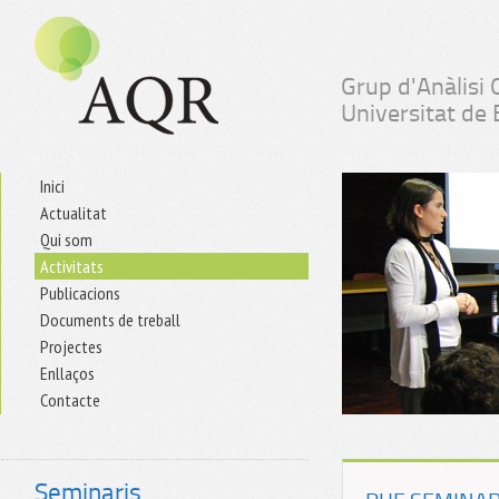
Grup d'Anàlisi 
Universitat de
Inici
Actualitat
Qui som
Activitats
Publicacions
Documents de treball
Projectes
Enllaços
Contacte
Seminaris