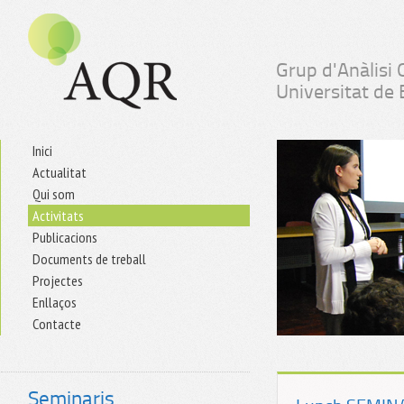
Grup d'Anàlisi 
Universitat de
Inici
Actualitat
Qui som
Activitats
Publicacions
Documents de treball
Projectes
Enllaços
Contacte
Seminaris