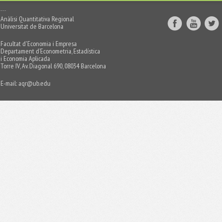
Anàlisi Quantitativa Regional
Universitat de Barcelona
Facultat d'Economia i Empresa
Departament d’Econometria, Estadística
i Economia Aplicada
Torre IV, Av. Diagonal 690, 08034 Barcelona
E-mail:
aqr@ub.edu