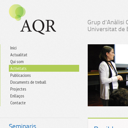
Grup d'Anàlisi 
Universitat de
Inici
Actualitat
Qui som
Activitats
Publicacions
Documents de treball
Projectes
Enllaços
Contacte
Seminaris