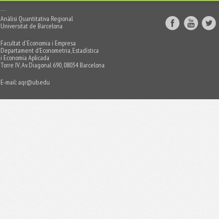
Anàlisi Quantitativa Regional
Universitat de Barcelona
Facultat d'Economia i Empresa
Departament d’Econometria, Estadística
i Economia Aplicada
Torre IV, Av. Diagonal 690, 08034 Barcelona
E-mail:
aqr@ub.edu