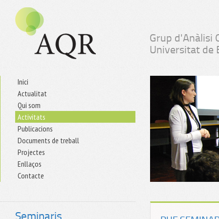
Grup d'Anàlisi 
Universitat de
Inici
Actualitat
Qui som
Activitats
Publicacions
Documents de treball
Projectes
Enllaços
Contacte
Seminaris