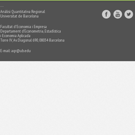
Anàlisi Quantitativa Regional
Universitat de Barcelona
Facultat d'Economia i Empresa
Departament d’Econometria, Estadística
i Economia Aplicada
Torre IV, Av. Diagonal 690, 08034 Barcelona
E-mail:
aqr@ub.edu