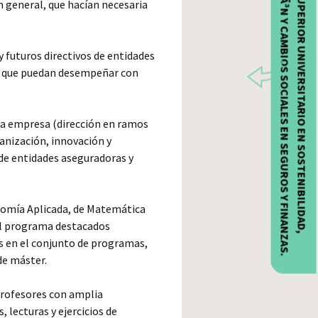
DIGITALIZACIÃ³N Y CAMBIOS SOCIALES EN SEGUROS Y FINANZAS.
CURSO SUPERIOR UNIVERSITARIO EN SOSTENIBILIDAD,
n general, que hacían necesaria
y futuros directivos de entidades
r, que puedan desempeñar con
la empresa (dirección en ramos
anización, innovación y
 de entidades aseguradoras y
nomía Aplicada, de Matemática
el programa destacados
es en el conjunto de programas,
de máster.
rofesores con amplia
 lecturas y ejercicios de