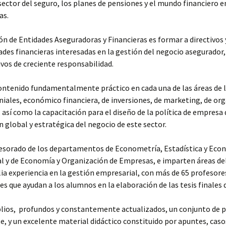
 sector del seguro, los planes de pensiones y el mundo financiero e
as.
ión de Entidades Aseguradoras y Financieras es formar a directivos 
ades financieras interesadas en la gestión del negocio asegurado
ivos de creciente responsabilidad.
ontenido fundamentalmente práctico en cada una de las áreas de 
iales, económico financiera, de inversiones, de marketing, de org
así como la capacitación para el diseño de la política de empresa
n global y estratégica del negocio de este sector.
fesorado de los departamentos de Econometría, Estadística y Eco
al y de Economía y Organización de Empresas, e imparten áreas d
ia experiencia en la gestión empresarial, con más de 65 profesor
res que ayudan a los alumnos en la elaboración de las tesis finales 
ios, profundos y constantemente actualizados, un conjunto de p
, y un excelente material didáctico constituido por apuntes, casos,