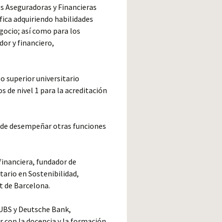
es Aseguradoras y Financieras
ica adquiriendo habilidades
egocio; así como para los
dor y financiero,
o superior universitario
 de nivel 1 para la acreditación
s de desempeñar otras funciones
financiera, fundador de
ario en Sostenibilidad,
t de Barcelona
.
UBS
y
Deutsche Bank
,
r con la docencia y la formación