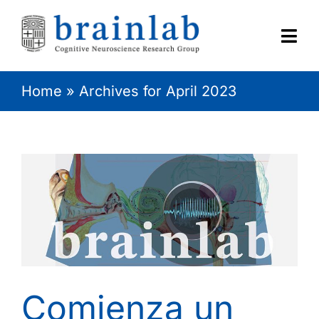
Skip
to
content
Togg
Navi
Home
»
Archives for April 2023
HOME
RESEARCH
CONTACT
Comienza un