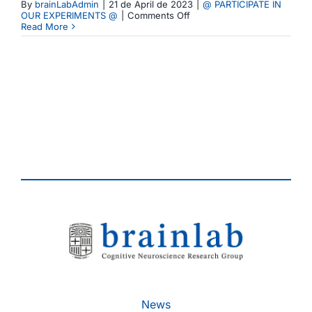
By
brainLabAdmin
|
21 de April de 2023
|
@ PARTICIPATE IN
on
OUR EXPERIMENTS @
|
Comments Off
Comienza
Read More
un
nuevo
experimento:
Test
de
escucha
de
ambientes
sonoros
de
arte
rupestre
News