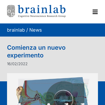
Skip
to
content
Togg
Navi
brainlab
/
News
HOME
RESEARCH
Comienza un nuevo
experimento
CONTACT
16/02/2022