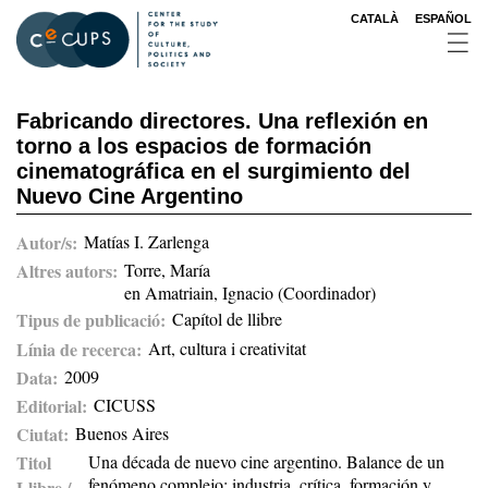
Skip
CATALÀ
ESPAÑOL
to
main
content
Fabricando directores. Una reflexión en
torno a los espacios de formación
cinematográfica en el surgimiento del
Nuevo Cine Argentino
Autor/s
Matías I. Zarlenga
Altres autors
Torre, María
en Amatriain, Ignacio (Coordinador)
Tipus de publicació
Capítol de llibre
Línia de recerca
Art, cultura i creativitat
Data
2009
Editorial
CICUSS
Ciutat
Buenos Aires
Titol
Una década de nuevo cine argentino. Balance de un
fenómeno complejo: industria, crítica, formación y
Llibre /