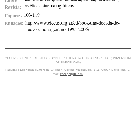
estéticas cinematográficas
Revista
Pàgines
103-119
Enllaços
http://www.ciccus.org.ar/ed/book/una-decada-de-
nuevo-cine-argentino-1995-2005/
CECUPS - CENTRE D’ESTUDIS SOBRE CULTURA, POLÍTICA I SOCIETAT (UNIVERSITAT
DE BARCELONA)
Facultat d’Economia i Empresa. C/ Tinent Coronel Valenzuela, 1-11, 08034 Barcelona. E-
mail:
cecups@ub.edu