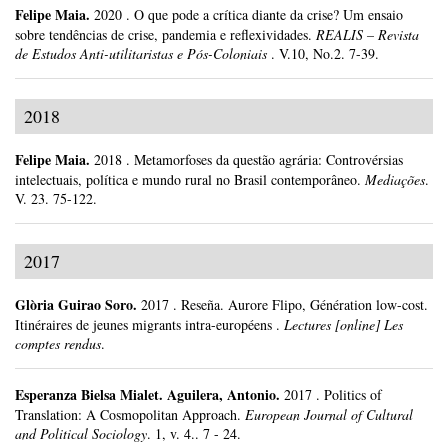
Felipe Maia
.
2020
.
O que pode a crítica diante da crise? Um ensaio
sobre tendências de crise, pandemia e reflexividades.
REALIS – Revista
de Estudos Anti-utilitaristas e Pós-Coloniais
.
V.10, No.2.
7-39.
2018
Felipe Maia
.
2018
.
Metamorfoses da questão agrária: Controvérsias
intelectuais, política e mundo rural no Brasil contemporâneo.
Mediações
.
V. 23.
75-122.
2017
Glòria Guirao Soro
.
2017
.
Reseña. Aurore Flipo, Génération low-cost.
Itinéraires de jeunes migrants intra-européens .
Lectures [online] Les
comptes rendus
.
Esperanza Bielsa Mialet
.
Aguilera, Antonio.
2017
.
Politics of
Translation: A Cosmopolitan Approach.
European Journal of Cultural
and Political Sociology
.
1, v. 4..
7 - 24.