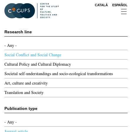
Skip
CATALÀ
ESPAÑOL
to
main
content
Research line
- Any -
Social Conflict and Social Change
Cultural Policy and Cultural Diplomacy
Societal self-understandings and socio-ecological transformations
Art, culture and creativity
Translation and Society
Publication type
- Any -
Journal article