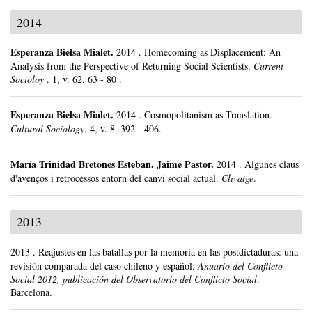
2014
Esperanza Bielsa Mialet
.
2014
.
Homecoming as Displacement: An
Analysis from the Perspective of Returning Social Scientists.
Current
Socioloy
.
1, v. 62.
63 - 80 .
Esperanza Bielsa Mialet
.
2014
.
Cosmopolitanism as Translation.
Cultural Sociology
.
4, v. 8.
392 - 406.
María Trinidad Bretones Esteban
.
Jaime Pastor.
2014
.
Algunes claus
d'avenços i retrocessos entorn del canvi social actual.
Clivatge
.
2013
2013
.
Reajustes en las batallas por la memoria en las postdictaduras: una
revisión comparada del caso chileno y español.
Anuario del Conflicto
Social 2012, publicación del Observatorio del Conflicto Social
.
Barcelona.