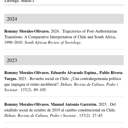
Zarlenga, Matías I.
2024
Rommy Morales-Olivares
.
2024
.
Trajectories of Post-Authoritarian
Transitions: A Comparative Interpretation of Chile and South Africa,
1990–2010.
South African Review of Sociology
.
2023
Rommy Morales-Olivares
.
Eduardo Alvarado Espina., Pablo Rivera-
Vargas.
2023
.
Revuelta social en Chile: ¿Una contrahegemonía política
que impugna el relato neoliberal?.
Debats. Revista de Cultura, Poder i
Societat
.
137(2).
89–105.
Rommy Morales-Olivares
.
Manuel Antonio Garretón.
2023
.
Del
estallido social de octubre de 2019 al cambio constitucional en Chile.
Debats. Revista de Cultura, Poder i Societat
.
137(2).
27–45.