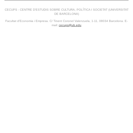
CECUPS - CENTRE D’ESTUDIS SOBRE CULTURA, POLÍTICA I SOCIETAT (UNIVERSITAT
DE BARCELONA)
Facultat d’Economia i Empresa. C/ Tinent Coronel Valenzuela, 1-11, 08034 Barcelona. E-
mail:
cecups@ub.edu