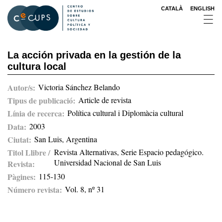
Pasar
CATALÀ
ENGLISH
al
contenido
principal
La acción privada en la gestión de la
cultura local
Autor/s
Victoria Sánchez Belando
Tipus de publicació
Article de revista
Línia de recerca
Política cultural i Diplomàcia cultural
Data
2003
Ciutat
San Luis, Argentina
Titol Llibre /
Revista Alternativas, Serie Espacio pedagógico.
Universidad Nacional de San Luis
Revista
Pàgines
115-130
Número revista
Vol. 8, nº 31