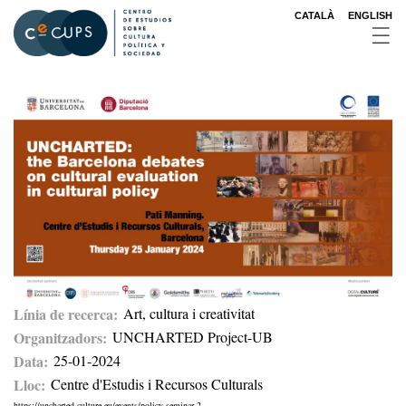
Pasar
CATALÀ
ENGLISH
al
contenido
principal
Línia de recerca
Art, cultura i creativitat
Organitzadors
UNCHARTED Project-UB
Data
25-01-2024
Lloc
Centre d'Estudis i Recursos Culturals
https://uncharted-culture.eu/events/policy-seminar-2