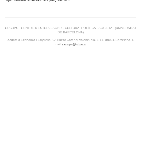
CECUPS - CENTRE D’ESTUDIS SOBRE CULTURA, POLÍTICA I SOCIETAT (UNIVERSITAT
DE BARCELONA)
Facultat d’Economia i Empresa. C/ Tinent Coronel Valenzuela, 1-11, 08034 Barcelona. E-
mail:
cecups@ub.edu