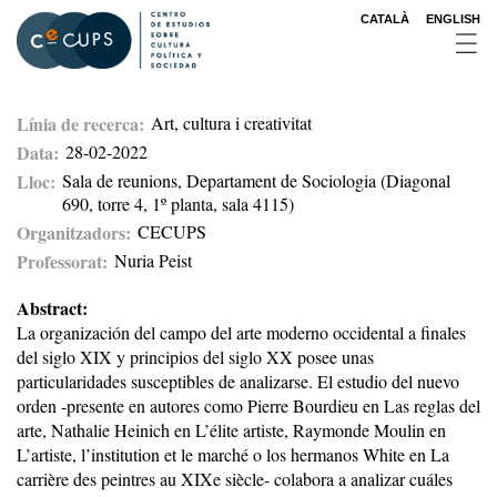
Pasar
CATALÀ
ENGLISH
al
contenido
principal
Línia de recerca
Art, cultura i creativitat
Data
28-02-2022
Lloc
Sala de reunions, Departament de Sociologia (Diagonal
690, torre 4, 1º planta, sala 4115)
Organitzadors
CECUPS
Professorat
Nuria Peist
Abstract:
La organización del campo del arte moderno occidental a finales
del siglo XIX y principios del siglo XX posee unas
particularidades susceptibles de analizarse. El estudio del nuevo
orden -presente en autores como Pierre Bourdieu en Las reglas del
arte, Nathalie Heinich en L’élite artiste, Raymonde Moulin en
L’artiste, l’institution et le marché o los hermanos White en La
carrière des peintres au XIXe siècle- colabora a analizar cuáles