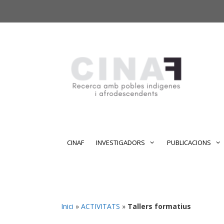
Vés
Vés
al
al
contingut
contingut
CINAF
INVESTIGADORS
PUBLICACIONS
Inici
»
ACTIVITATS
»
Tallers formatius