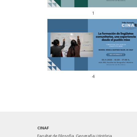
1
4
CINAF
Facultat de Filosofia, Geografia i Història