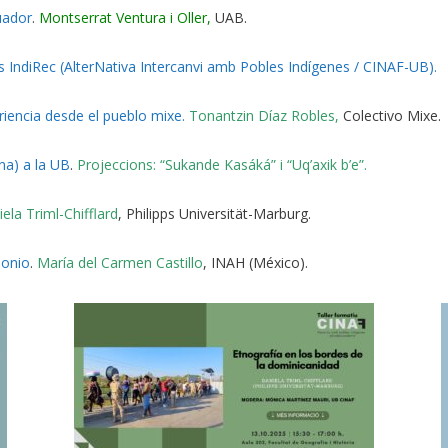
uador
.
Montserrat Ventura i Oller,
UAB.
es IndiRec (AlterNativa Intercanvi amb Pobles Indígenes / CINAF-UB).
riencia desde el pueblo mixe.
Tonantzin Díaz Robles,
Colectivo Mixe.
na) a la UB
.
Projeccions:
“Sukande Kasáká” i “Uq’axik b’e”.
ela Triml-Chifflard
, Philipps Universität-Marburg.
monio
.
María del Carmen Castillo
, INAH (México).