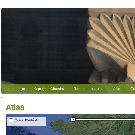
Home page
O projeto Claustra
Rede de pesquisa
Atlas
Ca
Atlas
Mostrar povoações