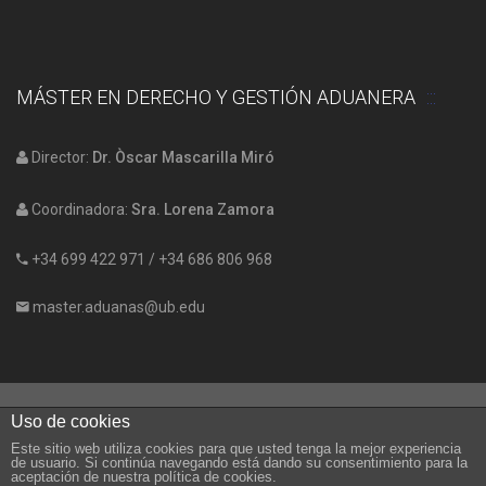
MÁSTER EN DERECHO Y GESTIÓN ADUANERA
Director:
Dr. Òscar Mascarilla Miró
Coordinadora:
Sra. Lorena Zamora
+34 699 422 971
/
+34 686 806 968
master.aduanas@ub.edu
Uso de cookies
Facultad de Economia y Empresa, Av. Diagonal 696, Barcelona (08034)
Este sitio web utiliza cookies para que usted tenga la mejor experiencia
© COPYRIGHT 2020. UNIVERSITAT DE BARCELONA
de usuario. Si continúa navegando está dando su consentimiento para la
aceptación de nuestra política de cookies.