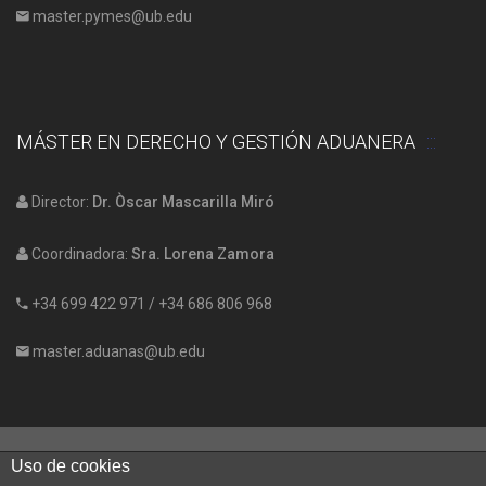
master.pymes@ub.edu
MÁSTER EN DERECHO Y GESTIÓN ADUANERA
Director:
Dr. Òscar Mascarilla Miró
Coordinadora:
Sra. Lorena Zamora
+34 699 422 971
/
+34 686 806 968
master.aduanas@ub.edu
Uso de cookies
Facultad de Economia y Empresa, Av. Diagonal 696, Barcelona (08034)