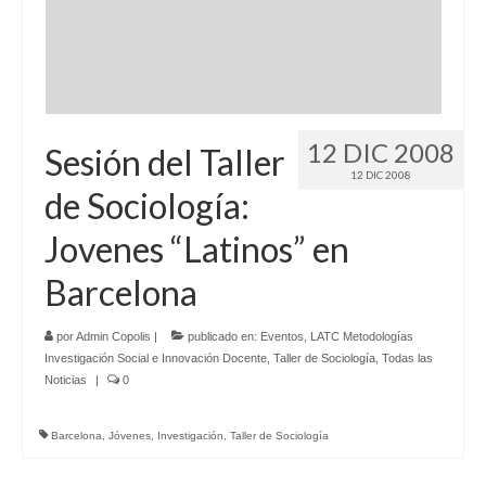
Idioma:
12 DIC 2008
Sesión del Taller
12 DIC 2008
de Sociología:
Jovenes “Latinos” en
Barcelona
por
Admin Copolis
|
publicado en:
Eventos
,
LATC Metodologías
Investigación Social e Innovación Docente
,
Taller de Sociología
,
Todas las
Noticias
|
0
Barcelona
,
Jóvenes
,
Investigación
,
Taller de Sociología