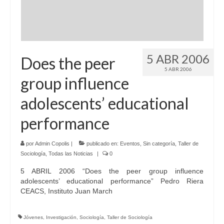
5 ABR 2006
Does the peer
5 ABR 2006
group influence
adolescents’ educational
performance
por
Admin Copolis
|
publicado en:
Eventos
,
Sin categoría
,
Taller de
Sociología
,
Todas las Noticias
|
0
5 ABRIL 2006 “Does the peer group influence
adolescents’ educational performance” Pedro Riera
CEACS, Instituto Juan March
Jóvenes
,
Investigación
,
Sociología
,
Taller de Sociología