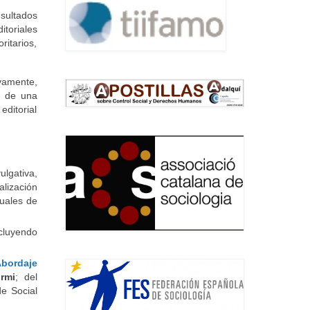
esultados
itoriales
ritarios,
ivamente,
n de una
editorial
ulgativa,
alización
suales de
ncluyendo
Abordaje
rmi
; del
de Social