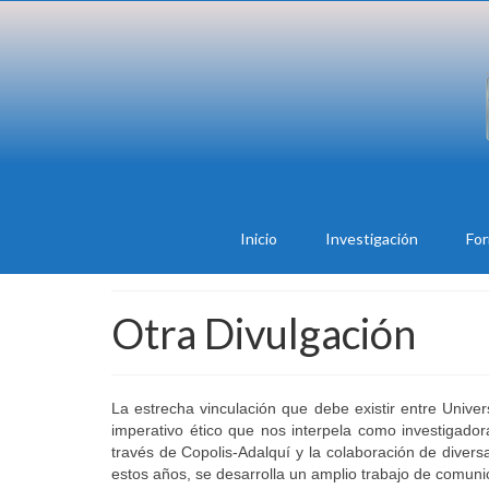
Inicio
Investigación
Fo
Otra Divulgación
La estrecha vinculación que debe existir entre Univer
imperativo ético que nos interpela como investigador
través de Copolis-Adalquí y la colaboración de divers
estos años, se desarrolla un amplio trabajo de comunic