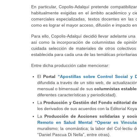
En particular, Copolis-Adalquí pretende compatibilizar
habitualmente exigidas en el ámbito académico y cien
comerciales especializadas, textos docentes en las co
como es lograr el mayor acceso, difusión e impacto ent
Para ello, Copolis-Adalquí decidió llevar adelante un
así como la incorporación de columnistas de opinió
cuidada selección de materiales de otros colectivos
establecida para cada una de las temáticas prioritaria
Entre dicha producción cabe mencionar:
El
Portal
“Apostillas sobre Control Social y
difundida a través de un sitio web, de actualizaci
mensual o bimensual de sus
columnistas estable
diferentes características y periodicidad).
La
Producción y Gestión del Fondo editorial d
los derivados de sus acuerdos con la Editorial Koya
La
Producción de Acciones solidarias y socio
Remoto en Salud Mental “Operar es Vincula
muralismo; la onomástica; la labor del Col·lectiu 
“Daniel Pascua Di Nella”, entre otras).