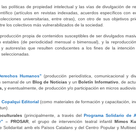
 las políticas de propiedad intelectual y las vías de divulgación de r
tífico (artículos en revistas indexadas, acuerdos específicos con ed
lecciones universitarias, entre otras), con otro de sus objetivos prio
re los colectivos más vulnerabilizados de la sociedad.
a producción propia de contenidos susceptibles de ser divulgados mas
n estables (de periodicidad mensual o bimensual), y la reproducció
 y autores/as que resulten conducentes a los fines de la intención 
s seleccionadas.
 Derechos Humanos”
(producción periodística, comunicacional y div
ón semanal de un
Blog de Noticias
y un
Boletín Informativo
, de actu
s,
y eventualmente, de producción y/o participación en micros audiovi
e
Copalqui Editorial
(como materiales de formación y capacitación, i
tun).
culturales
(principalmente, a través del
Programa Solidario de 
r”
– PROSAR
, el grupo de intervención teatral infantil
Mimos Ku
de Solidaritat amb els Països Catalans y del Centro Popular y Multise