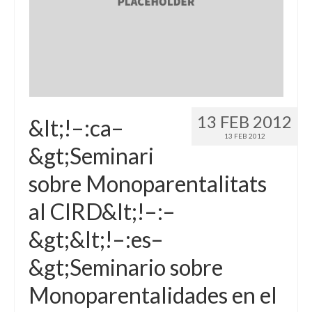
13 FEB 2012
&lt;!–:ca–
13 FEB 2012
&gt;Seminari
sobre Monoparentalitats
al CIRD&lt;!–:–
&gt;&lt;!–:es–
&gt;Seminario sobre
Monoparentalidades en el