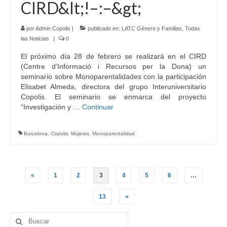
CIRD&lt;!–:–&gt;
por
Admin Copolis
|
publicado en:
LATC Género y Familias
,
Todas
las Noticias
|
0
El próximo día 28 de febrero se realizará en el CIRD
(Centre d’Informació i Recursos per la Dona) un
seminario sobre Monoparentalidades con la participación
Elisabet Almeda, directora del grupo Interuniversitario
Copolis. El seminario se enmarca del proyecto
“Investigación y …
Continuar
Barcelona
,
Copolis
,
Mujeres
,
Monoparentalidad
Navegación
«
1
2
3
4
5
6
…
de
13
»
entradas
Buscar