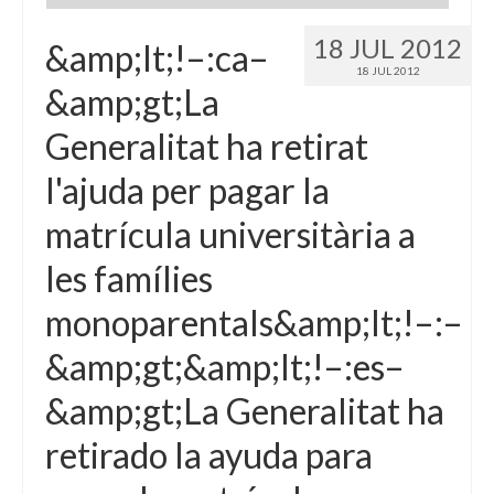
18 JUL 2012
&amp;lt;!–:ca–
18 JUL 2012
&amp;gt;La
Generalitat ha retirat
l'ajuda per pagar la
matrícula universitària a
les famílies
monoparentals&amp;lt;!–:–
&amp;gt;&amp;lt;!–:es–
&amp;gt;La Generalitat ha
retirado la ayuda para