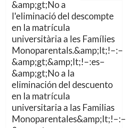
&amp;gt;No a
Idioma:
l'eliminació del descompte
en la matrícula
universitària a les Famílies
Monoparentals.&amp;lt;!–:–
&amp;gt;&amp;lt;!–:es–
&amp;gt;No a la
eliminación del descuento
en la matrícula
universitaria a las Familias
Monoparentales&amp;lt;!–:–