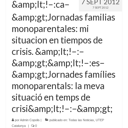
7 SEPT 2012
&amp;lt;!–:ca–
7 SEPT 2012
&amp;gt;Jornadas familias
monoparentales: mi
situacion en tiempos de
crisis. &amp;lt;!–:–
&amp;gt;&amp;lt;!–:es–
&amp;gt;Jornades famílies
monoparentals: la meva
situació en temps de
crisi&amp;lt;!–:–&amp;gt;
por
Admin Copolis
|
publicado en:
Todas las Noticias
,
UTEP
Catalunya
|
0